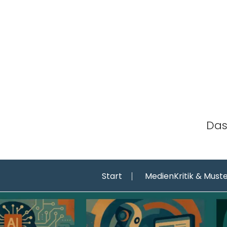
Skip
to
content
Das
Start
MedienKritik & Must