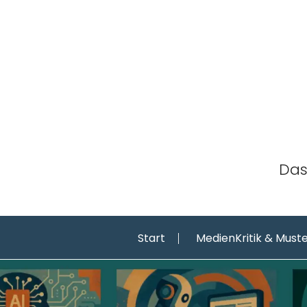
Skip
to
content
Das
Start
MedienKritik & Must