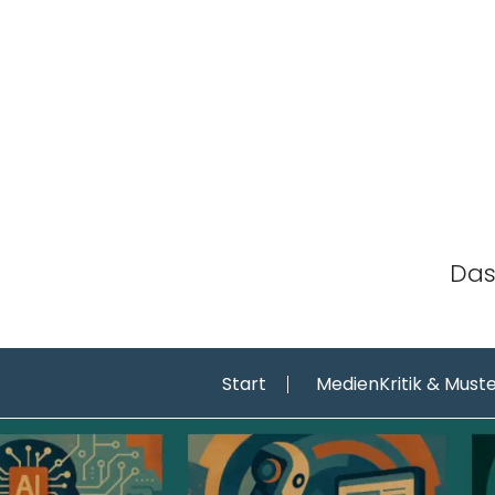
Skip
to
content
Das
Start
MedienKritik & Must