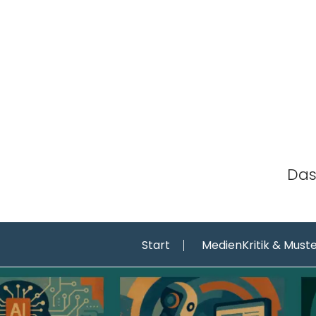
Skip
to
content
Das
Start
MedienKritik & Must